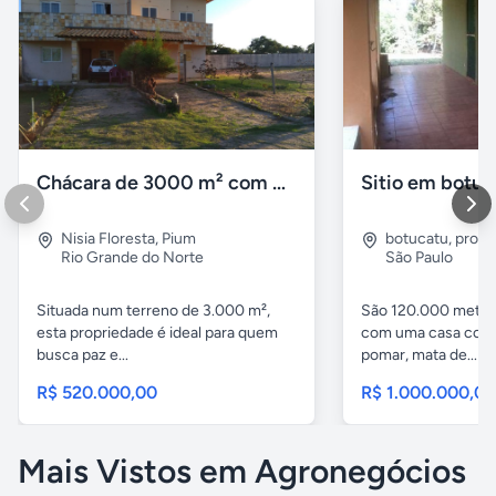
Chácara de 3000 m² com Casa Duplex Geminada em Pium/RN
Sitio em botuc
Nisia Floresta
,
Pium
botucatu
,
proxi
Rio Grande do Norte
São Paulo
Situada num terreno de 3.000 m²,
São 120.000 metro
esta propriedade é ideal para quem
com uma casa com 
busca paz e...
pomar, mata de...
R$ 520.000,00
R$ 1.000.000,0
Mais Vistos em Agronegócios