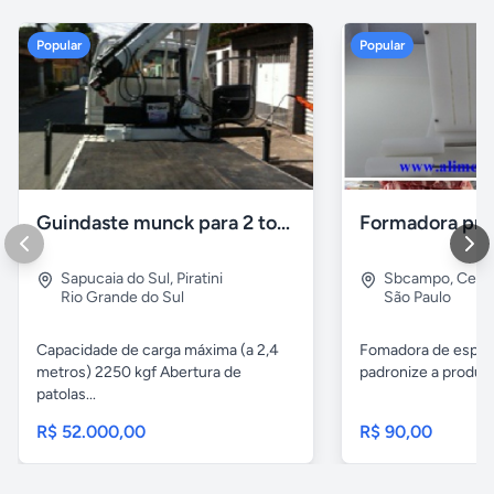
Popular
Popular
Guindaste munck para 2 toneladas
Sapucaia do Sul
,
Piratini
Sbcampo
,
Cent
Rio Grande do Sul
São Paulo
Capacidade de carga máxima (a 2,4
Fomadora de espeto
metros) 2250 kgf Abertura de
padronize a produçã
patolas...
R$ 52.000,00
R$ 90,00