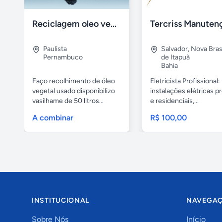
Reciclagem oleo vegetal
Paulista
Salvador
,
Nova Brasí
Pernambuco
de Itapuã
Bahia
Faço recolhimento de óleo
Eletricista Profissional:
vegetal usado disponibilizo
instalações elétricas pr
vasilhame de 50 litros...
e residenciais,...
A combinar
R$ 100,00
INSTITUCIONAL
NAVEGA
Sobre Nós
Início