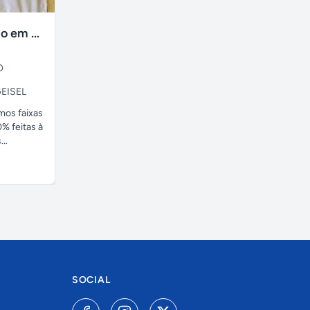
faixas no tecido em ate 24H
O
EISEL
amos faixas
% feitas à
..
SOCIAL