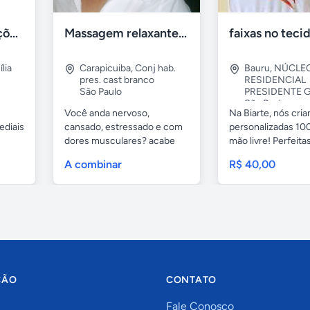
Tercriss Manutenções e Serviços
Massagem relaxante- terapeutica e depilação
lia
Carapicuiba
,
Conj hab.
Bauru
,
NÚCLE
pres. cast branco
RESIDENCIAL
São Paulo
PRESIDENTE G
São Paulo
Você anda nervoso,
Na Biarte, nós cri
ediais
cansado, estressado e com
personalizadas 100
dores musculares? acabe
mão livre! Perfeitas.
com esses...
A combinar
R$ 40,00
ÇÃO
CONTATO
Fale Conosco