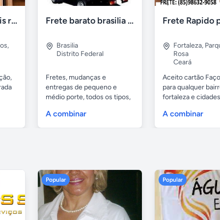
Retirada de moveis residênciais e indústriais
Frete barato brasilia df
pos
,
Brasilia
Fortaleza
,
Parq
Distrito Federal
Rosa
Ceará
ção,
Fretes, mudanças e
Aceito cartão Faço
rada
entregas de pequeno e
para qualquer bair
médio porte, todos os tipos,
fortaleza e cidades.
muito...
A combinar
A combinar
Popular
Popular