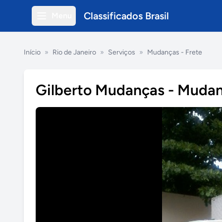
Classificados Brasil
Menu
Início
»
Rio de Janeiro
»
Serviços
»
Mudanças - Frete
Gilberto Mudanças - Mudan