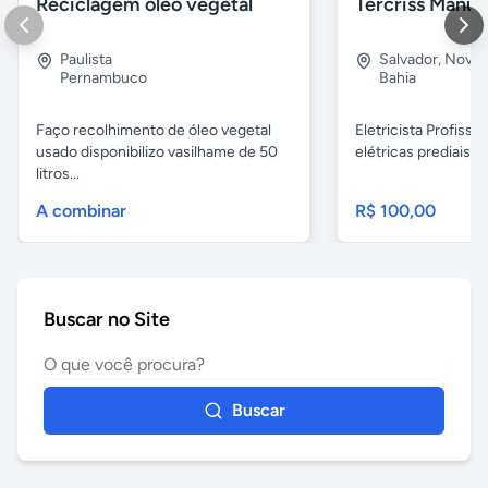
Reciclagem oleo vegetal
Paulista
Salvador
,
Nova B
Pernambuco
Bahia
Faço recolhimento de óleo vegetal
Eletricista Profissi
usado disponibilizo vasilhame de 50
elétricas prediais e 
litros...
A combinar
R$ 100,00
Buscar no Site
Buscar