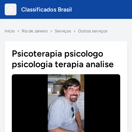
Classificados Brasil
Início
»
Rio de Janeiro
»
Serviços
»
Outros serviços
Psicoterapia psicologo
psicologia terapia analise