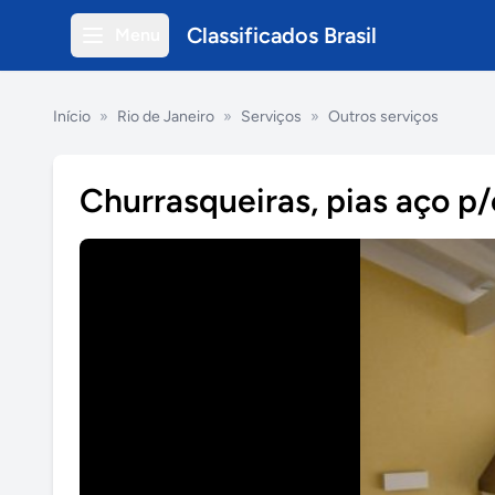
Classificados Brasil
Menu
Início
»
Rio de Janeiro
»
Serviços
»
Outros serviços
Churrasqueiras, pias aço p