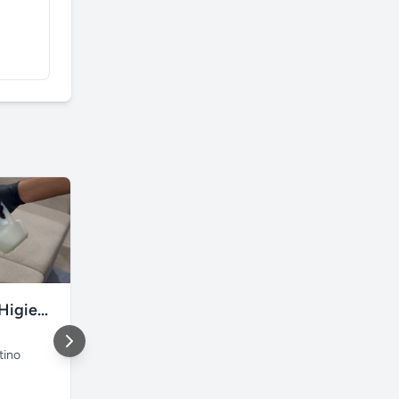
Renova Clean Higienização Premium de Estofados
Box de vidro em Porto Alegre
tino
Porto Alegre
,
lomba do
São Paulo
,
pinheiro
São Paulo
Rio Grande do Sul