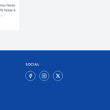
amos faixas
% feitas à
..
SOCIAL