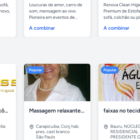
sofá,
Loucuras de amor, carro de
Renova Clean Higi
novo,
som, mensagem ao vivo.
Premium de Estof
Pioneira em eventos de...
sofá, colchão ou po
A combinar
A combinar
Popular
Popular
Tercriss Manutenções e Serviços
Massagem relaxante- terapeutica e depilação
lia
Carapicuiba
,
Conj hab.
Bauru
,
NÚCLE
pres. cast branco
RESIDENCIAL
São Paulo
PRESIDENTE G