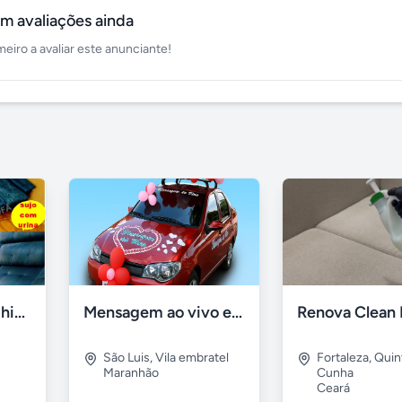
m avaliações ainda
meiro a avaliar este anunciante!
Lavagem de sofá, higienização sofá, Impermeabilização
Mensagem ao vivo em carro de som
São Luis
,
Vila embratel
Fortaleza
,
Quin
Maranhão
Cunha
Ceará