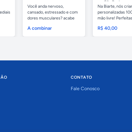
São Paulo
Você anda nervoso,
Na Biarte, nós cri
ediais
cansado, estressado e com
personalizadas 100
dores musculares? acabe
mão livre! Perfeitas.
com esses...
A combinar
R$ 40,00
ÇÃO
CONTATO
Fale Conosco