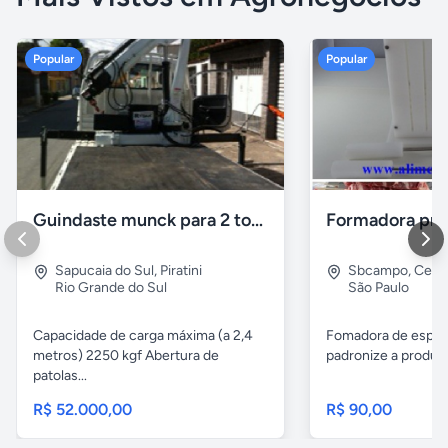
Popular
Popular
Guindaste munck para 2 toneladas
Sapucaia do Sul
,
Piratini
Sbcampo
,
Cent
Rio Grande do Sul
São Paulo
Capacidade de carga máxima (a 2,4
Fomadora de espeto
metros) 2250 kgf Abertura de
padronize a produçã
patolas...
R$ 52.000,00
R$ 90,00