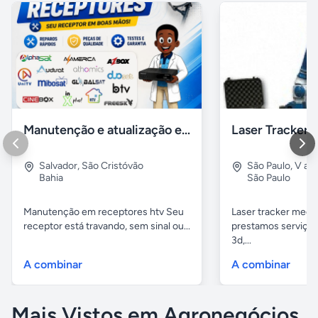
Manutenção e atualização em receptores Htv em Salvador Ba
Salvador
,
São Cristóvão
São Paulo
,
V alp
Bahia
São Paulo
Manutenção em receptores htv Seu
Laser tracker mediç
receptor está travando, sem sinal ou...
prestamos serviços
3d,...
A combinar
A combinar
Mais Vistos em Agronegócios