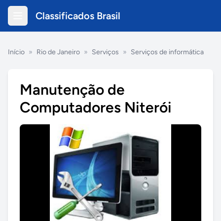
Classificados Brasil
Início
»
Rio de Janeiro
»
Serviços
»
Serviços de informática
Manutenção de
Computadores Niterói