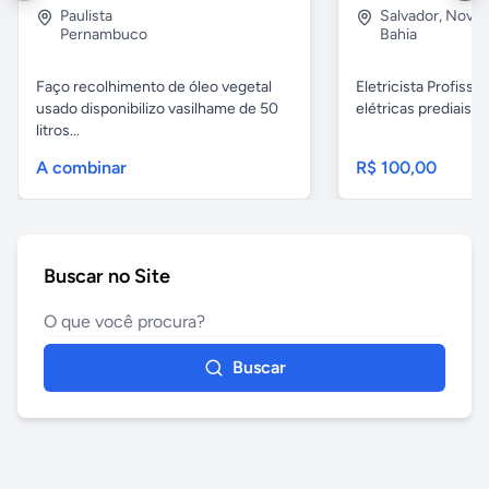
Paulista
Salvador
,
Nova B
Pernambuco
Bahia
Faço recolhimento de óleo vegetal
Eletricista Profissi
usado disponibilizo vasilhame de 50
elétricas prediais e 
litros...
A combinar
R$ 100,00
Buscar no Site
Buscar