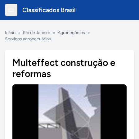
Classificados Brasil
Início
»
Rio de Janeiro
»
Agronegócios
»
Serviços agropecuários
Multeffect construção e
reformas