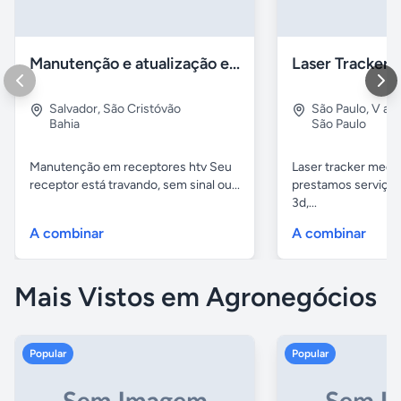
Manutenção e atualização em receptores Htv em Salvador Ba
Salvador
,
São Cristóvão
São Paulo
,
V alp
Bahia
São Paulo
Manutenção em receptores htv Seu
Laser tracker mediç
receptor está travando, sem sinal ou...
prestamos serviços
3d,...
A combinar
A combinar
Mais Vistos em Agronegócios
Popular
Popular