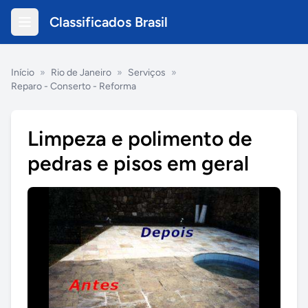
Classificados Brasil
Início
»
Rio de Janeiro
»
Serviços
»
Reparo - Conserto - Reforma
Limpeza e polimento de
pedras e pisos em geral