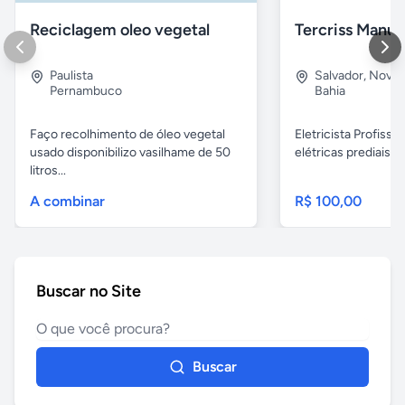
Reciclagem oleo vegetal
Paulista
Salvador
,
Nova B
Pernambuco
Bahia
Faço recolhimento de óleo vegetal
Eletricista Profissi
usado disponibilizo vasilhame de 50
elétricas prediais e 
litros...
A combinar
R$ 100,00
Buscar no Site
Buscar