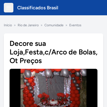
Classificados Brasil
Início
»
Rio de Janeiro
»
Comunidade
»
Eventos
Decore sua
Loja,Festa,c/Arco de Bolas,
Ot Preços