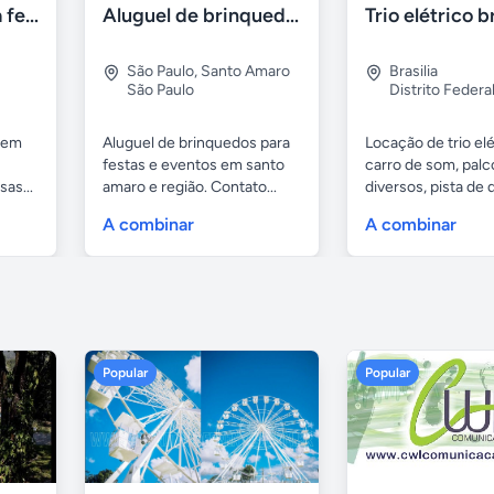
Alugo tendas para festa em caçapava e região
Aluguel de brinquedos
Trio elétrico br
São Paulo
,
Santo Amaro
Brasilia
São Paulo
Distrito Federa
 em
Aluguel de brinquedos para
Locação de trio elé
festas e eventos em santo
carro de som, palc
as...
amaro e região. Contato...
diversos, pista de
com...
A combinar
A combinar
Popular
Popular