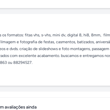
s formatos: fitas vhs, s-vhs, mini dv, digital 8, hi8, 8mm,  fil
ilmagem e fotografia de festas, casmentos, batizados, aniversár
deos e dvds. criação de slideshows e foto montagens, passagem 
nalizados com excelente acabamento. buscamos e entregamos nos
70863 ou 88294527.

m avaliações ainda