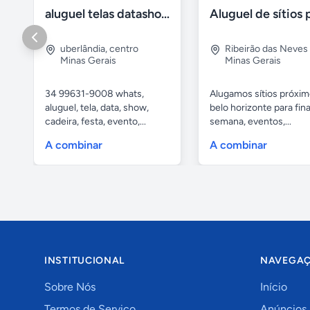
aluguel telas datashow cadeiras uberlândia
uberlândia
,
centro
Ribeirão das Neves
Minas Gerais
Minas Gerais
34 99631-9008 whats,
Alugamos sítios próxim
aluguel, tela, data, show,
belo horizonte para fina
cadeira, festa, evento,...
semana, eventos,...
A combinar
A combinar
INSTITUCIONAL
NAVEGA
Sobre Nós
Início
Termos de Serviço
Anúncios