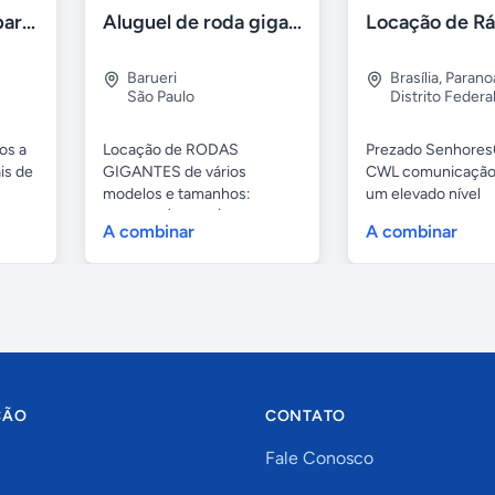
Aluguel de sítios para festas e eventos em BH
Aluguel de roda gigante
Barueri
Brasília
,
Parano
São Paulo
Distrito Federa
os a
Locação de RODAS
Prezado Senhores(
is de
GIGANTES de vários
CWL comunicação
modelos e tamanhos:
um elevado nível
4,80mts (infantil), 6,...
profissional...
A combinar
A combinar
ÇÃO
CONTATO
Fale Conosco