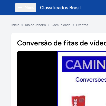
Classificados Brasil
Menu
Início
»
Rio de Janeiro
»
Comunidade
»
Eventos
Conversão de fitas de víde