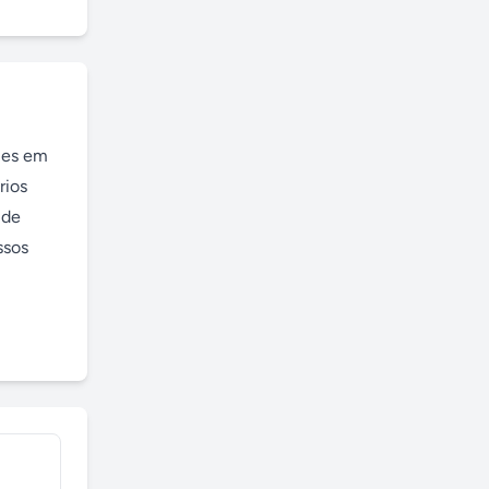
mes em 
ios 
de 
sos 