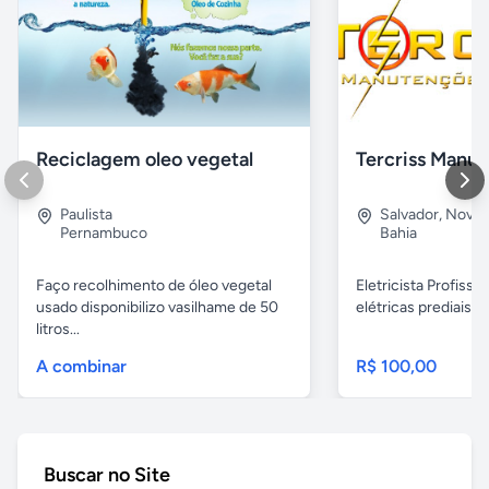
Reciclagem oleo vegetal
Paulista
Salvador
,
Nova B
Pernambuco
Bahia
Faço recolhimento de óleo vegetal
Eletricista Profissi
usado disponibilizo vasilhame de 50
elétricas prediais e 
litros...
A combinar
R$ 100,00
Buscar no Site