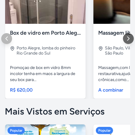
Box de vidro em Porto Alegre
Porto Alegre
,
lomba do pinheiro
São Paulo
,
Vila
Rio Grande do Sul
São Paulo
Promoçao de box em vidro 8mm
Massagem,com libe
incolor tenha em maos a largura de
restaurativa,ajuda t
seu box para...
crônicas,como...
R$ 620,00
A combinar
Mais Vistos em Serviços
Popular
Popular