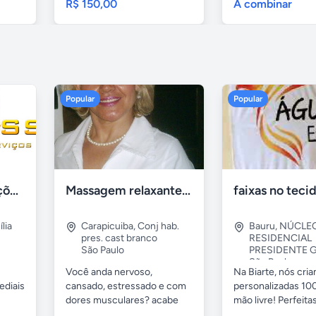
R$ 150,00
A combinar
Popular
Popular
Tercriss Manutenções e Serviços
Massagem relaxante- terapeutica e depilação
lia
Carapicuiba
,
Conj hab.
Bauru
,
NÚCLE
pres. cast branco
RESIDENCIAL
São Paulo
PRESIDENTE G
São Paulo
Você anda nervoso,
Na Biarte, nós cri
ediais
cansado, estressado e com
personalizadas 100
dores musculares? acabe
mão livre! Perfeitas.
com esses...