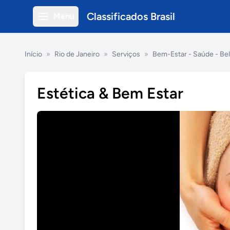
Classificados Brasil
Menu
Início
»
Rio de Janeiro
»
Serviços
»
Bem-Estar - Saúde - Be
Estética & Bem Estar