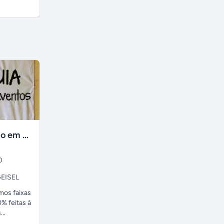
R$ 200,00
A combinar
faixas no tecido em ate 24H
O
EISEL
amos faixas
% feitas à
..