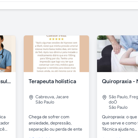
Telemedicina Consultas Médicas por Celular
Terapeuta holística
Cabreuva
,
Jacare
São Paulo
,
Freg
São Paulo
doÓ
São Paulo
ica
Chega de sofrer com
Quiropraxia: o que 
tador
ansiedade, depressão,
que serve e como 
ê...
separação ou perda de ente
Técnica ajuda no...
querido...