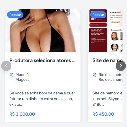
Popular
Popular
Produtora seleciona atores para filmes adultos
Site de namoro
Maceió
Rio de Janeiro
,
V
Alagoas
Rio de Janeiro
Se você se acha bom de cama e quer
Site de namoro e r
faturar um dinheiro extra nesse ano,
internet. Skype: eb
existe...
8186...
R$ 3.000,00
R$ 450,00