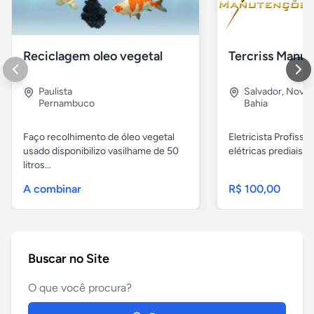
Reciclagem oleo vegetal
Paulista
Salvador
,
Nova B
Pernambuco
Bahia
Faço recolhimento de óleo vegetal
Eletricista Profissi
usado disponibilizo vasilhame de 50
elétricas prediais e 
litros...
A combinar
R$ 100,00
Buscar no Site