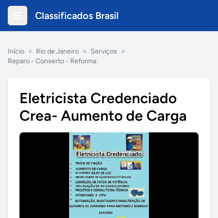
Classificados Brasil
Início
»
Rio de Janeiro
»
Serviços
»
Reparo - Conserto - Reforma
Eletricista Credenciado
Crea- Aumento de Carga