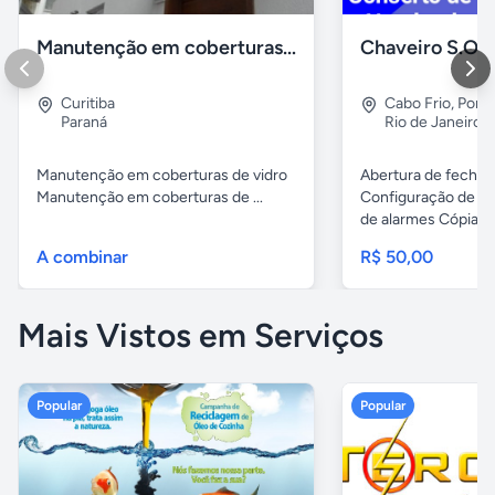
Manutenção em coberturas de vidro e policarbonato
Curitiba
Cabo Frio
,
Porto
Paraná
Rio de Janeiro
Manutenção em coberturas de vidro
Abertura de fechad
Manutenção em coberturas de ...
Configuração de ch
de alarmes Cópias..
A combinar
R$ 50,00
Mais Vistos em Serviços
Popular
Popular