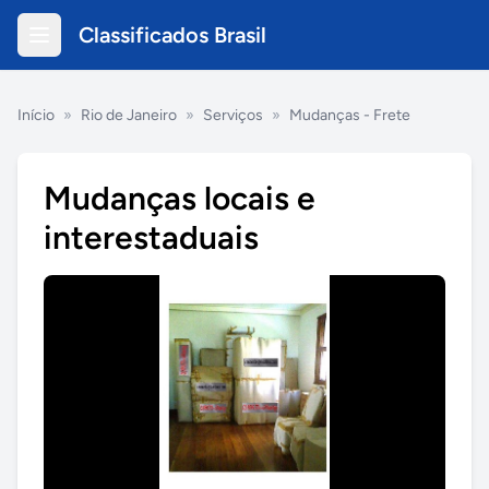
Classificados Brasil
Início
»
Rio de Janeiro
»
Serviços
»
Mudanças - Frete
Mudanças locais e
interestaduais