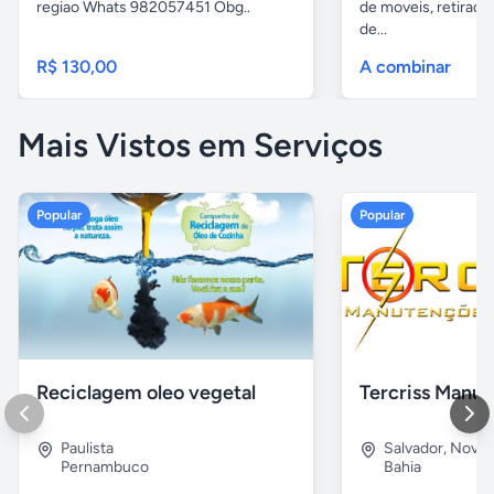
regiao Whats 982057451 Obg..
de moveis, retirada
de...
R$ 130,00
A combinar
Mais Vistos em Serviços
Popular
Popular
Reciclagem oleo vegetal
Paulista
Salvador
,
Nova B
Pernambuco
Bahia