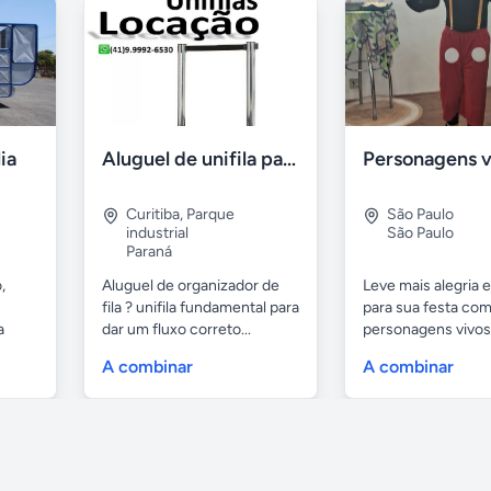
lia
Aluguel de unifila para Eventos em Curitiba-Pr
Curitiba
,
Parque
São Paulo
industrial
São Paulo
Paraná
,
Aluguel de organizador de
Leve mais alegria 
fila ? unifila fundamental para
para sua festa co
a
dar um fluxo correto...
personagens vivos.
A combinar
A combinar