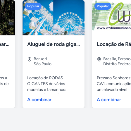
Popular
Popular
Aluguel de sítios para festas e eventos em BH
Aluguel de roda gigante
Barueri
Brasília
,
Parano
São Paulo
Distrito Federa
os a
Locação de RODAS
Prezado Senhores(
is de
GIGANTES de vários
CWL comunicação
modelos e tamanhos:
um elevado nível
4,80mts (infantil), 6,...
profissional...
A combinar
A combinar