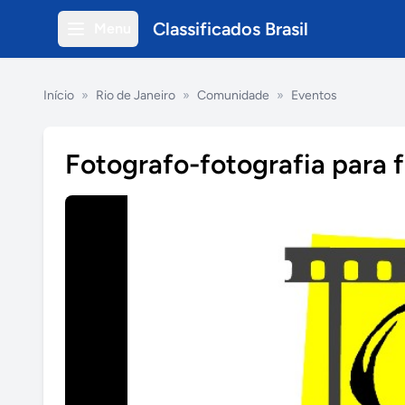
Classificados Brasil
Menu
Início
»
Rio de Janeiro
»
Comunidade
»
Eventos
Fotografo-fotografia para f