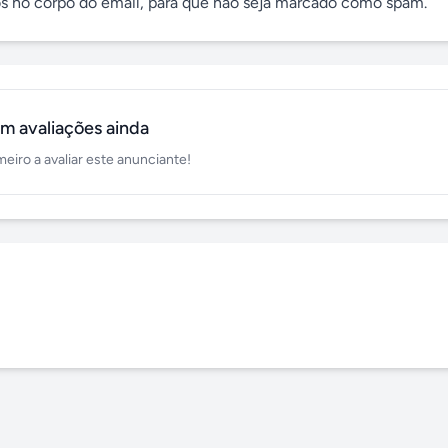
os no corpo do email, para que não seja marcado como spam.
m avaliações ainda
meiro a avaliar este anunciante!