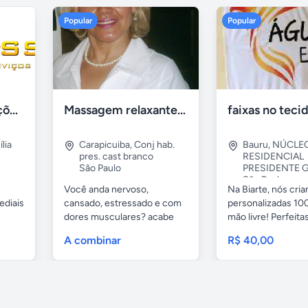
Popular
Popular
Tercriss Manutenções e Serviços
Massagem relaxante- terapeutica e depilação
lia
Carapicuiba
,
Conj hab.
Bauru
,
NÚCLE
pres. cast branco
RESIDENCIAL
São Paulo
PRESIDENTE G
São Paulo
Você anda nervoso,
Na Biarte, nós cri
ediais
cansado, estressado e com
personalizadas 100
dores musculares? acabe
mão livre! Perfeitas.
com esses...
A combinar
R$ 40,00