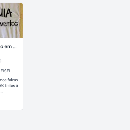
faixas no tecido em ate 24H
O
EISEL
amos faixas
% feitas à
..