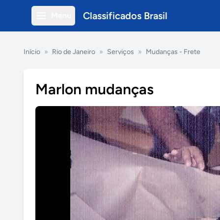
Classificados Brasil
Menu
Início
»
Rio de Janeiro
»
Serviços
»
Mudanças - Frete
Marlon mudanças