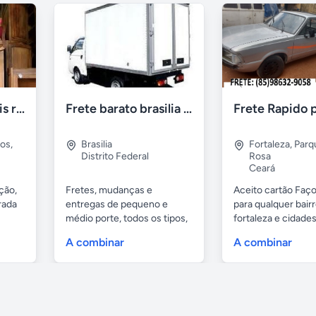
Retirada de moveis residênciais e indústriais
Frete barato brasilia df
pos
,
Brasilia
Fortaleza
,
Parq
Distrito Federal
Rosa
Ceará
ção,
Fretes, mudanças e
Aceito cartão Faço
rada
entregas de pequeno e
para qualquer bair
médio porte, todos os tipos,
fortaleza e cidades.
muito...
A combinar
A combinar