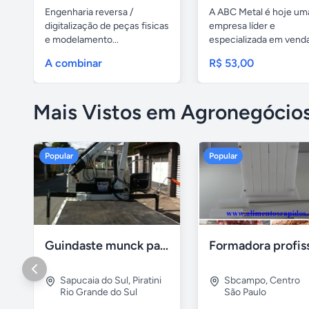
Engenharia reversa /
A ABC Metal é hoje um
digitalização de peças fisicas
empresa líder e
e modelamento...
especializada em vend
caixas de...
A combinar
R$ 53,00
Mais Vistos em Agronegócio
Popular
Popular
Guindaste munck para 2 toneladas
Sapucaia do Sul
,
Piratini
Sbcampo
,
Centro
Rio Grande do Sul
São Paulo