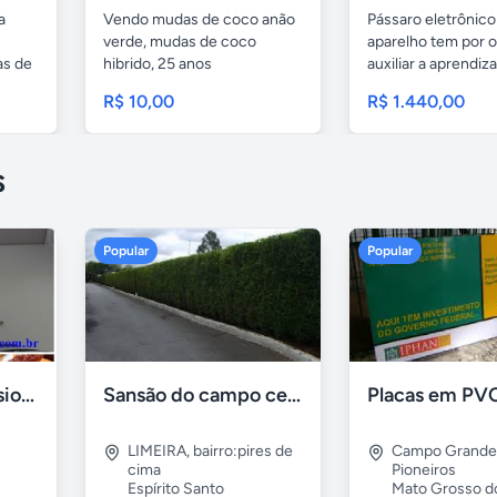
a
Vendo mudas de coco anão
Pássaro eletrônico
verde, mudas de coco
aparelho tem por o
as de
hibrido, 25 anos
auxiliar a aprendiz
melhoramento...
R$ 10,00
R$ 1.440,00
s
Popular
Popular
Formadora profissional carne
Sansão do campo cerca viva por 0,65 á muda
LIMEIRA
,
bairro:pires de
Campo Grande
cima
Pioneiros
Espírito Santo
Mato Grosso d