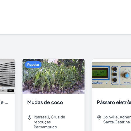
Popular
Armários Caixas de Correio para Condominio - ABC Metal
Mudas de coco
Pássaro eletrô
Igarassú
,
Cruz de
Joinville
,
Adhem
rebouças
Santa Catarina
Pernambuco