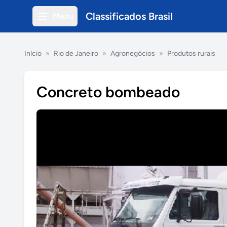
Classificados Brasil
Menu
Início
»
Rio de Janeiro
»
Agronegócios
»
Produtos rurais
Concreto bombeado