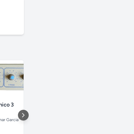
nico 3
Escada marinheiro em fibra de vidro
ar Garcia
São José dos Campos
Guarulhos
São Paulo
São Paulo