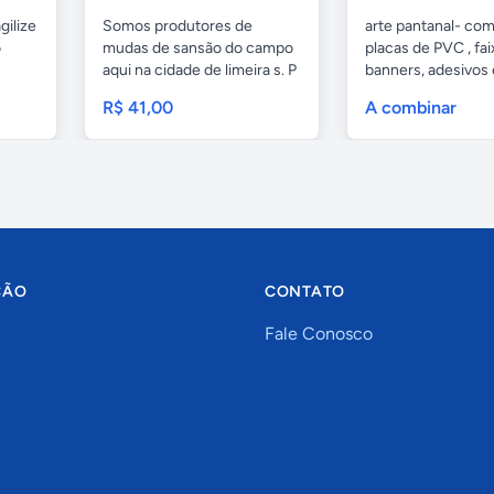
gilize
Somos produtores de
arte pantanal- com.
o
mudas de sansão do campo
placas de PVC , fai
aqui na cidade de limeira s. P
banners, adesivos
e...
geral,...
R$ 41,00
A combinar
ÇÃO
CONTATO
Fale Conosco