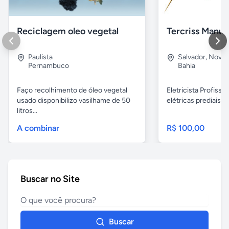
Reciclagem oleo vegetal
Paulista
Salvador
,
Nova B
Pernambuco
Bahia
Faço recolhimento de óleo vegetal
Eletricista Profissi
usado disponibilizo vasilhame de 50
elétricas prediais e 
litros...
A combinar
R$ 100,00
Buscar no Site
Buscar