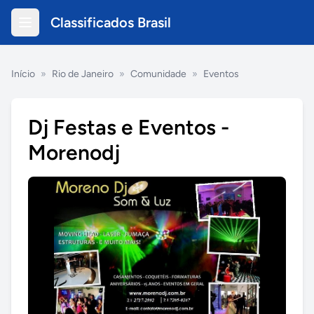
Classificados Brasil
Início
»
Rio de Janeiro
»
Comunidade
»
Eventos
Dj Festas e Eventos -
Morenodj