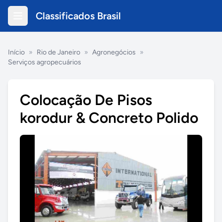
Classificados Brasil
Início
»
Rio de Janeiro
»
Agronegócios
»
Serviços agropecuários
Colocação De Pisos
korodur & Concreto Polido