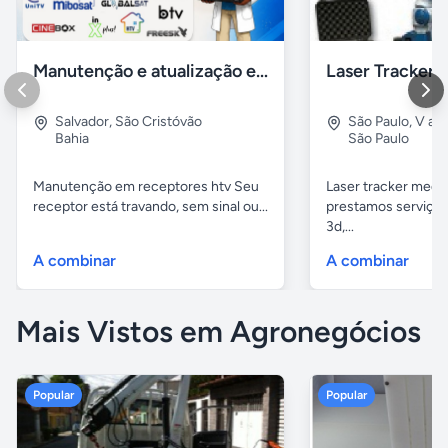
Manutenção e atualização em receptores Htv em Salvador Ba
Salvador
,
São Cristóvão
São Paulo
,
V alp
Bahia
São Paulo
Manutenção em receptores htv Seu
Laser tracker mediç
receptor está travando, sem sinal ou...
prestamos serviços
3d,...
A combinar
A combinar
Mais Vistos em Agronegócios
Popular
Popular