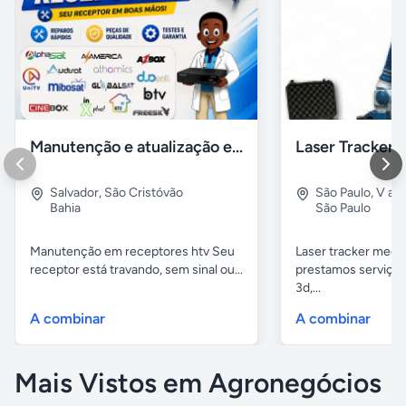
Manutenção e atualização em receptores Htv em Salvador Ba
Salvador
,
São Cristóvão
São Paulo
,
V alp
Bahia
São Paulo
Manutenção em receptores htv Seu
Laser tracker mediç
receptor está travando, sem sinal ou...
prestamos serviços
3d,...
A combinar
A combinar
Mais Vistos em Agronegócios