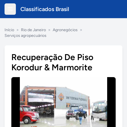
Classificados Brasil
Início
»
Rio de Janeiro
»
Agronegócios
»
Serviços agropecuários
Recuperação De Piso
Korodur & Marmorite