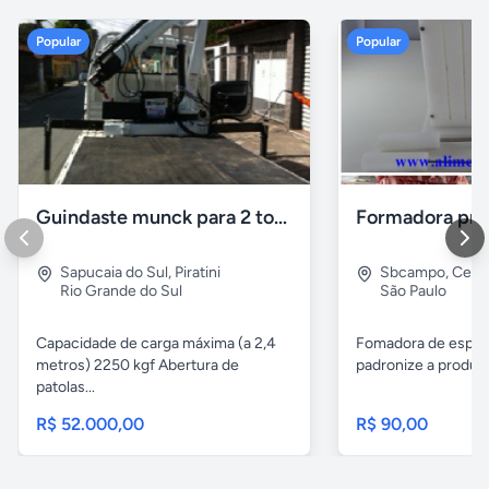
Popular
Popular
Guindaste munck para 2 toneladas
Sapucaia do Sul
,
Piratini
Sbcampo
,
Cent
Rio Grande do Sul
São Paulo
Capacidade de carga máxima (a 2,4
Fomadora de espeto
metros) 2250 kgf Abertura de
padronize a produçã
patolas...
R$ 52.000,00
R$ 90,00