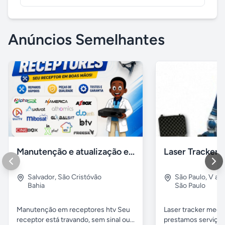
Anúncios Semelhantes
Manutenção e atualização em receptores Htv em Salvador Ba
Salvador
,
São Cristóvão
São Paulo
,
V alp
Bahia
São Paulo
Manutenção em receptores htv Seu
Laser tracker mediç
receptor está travando, sem sinal ou...
prestamos serviços