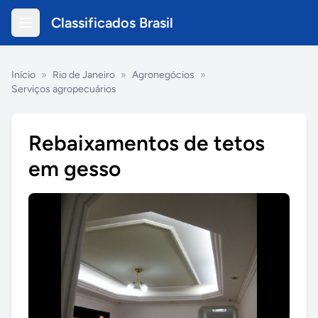
Classificados Brasil
Início
»
Rio de Janeiro
»
Agronegócios
»
Serviços agropecuários
Rebaixamentos de tetos
em gesso