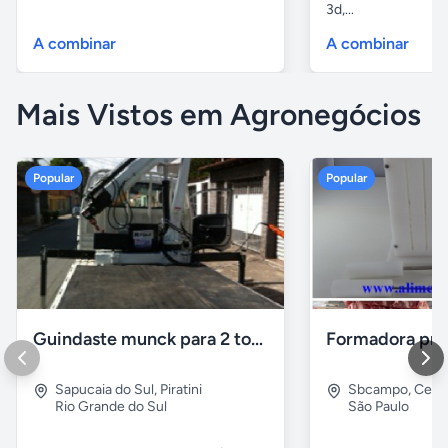
3d,...
A combinar
A combinar
Mais Vistos em Agronegócios
Popular
Popular
Guindaste munck para 2 toneladas
Sapucaia do Sul
,
Piratini
Sbcampo
,
Cent
Rio Grande do Sul
São Paulo