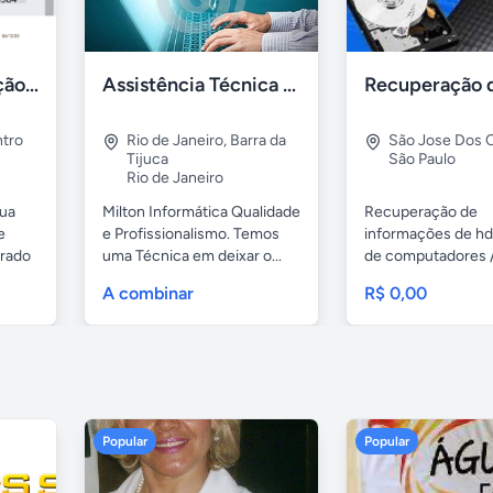
Gestão de Prestação de Serviços NFS-e Emissor Nacional
Assistência Técnica Informática Imediata Barra da Tijuca
tro
Rio de Janeiro
,
Barra da
São Jose Dos
Tijuca
São Paulo
Rio de Janeiro
sua
Milton Informática Qualidade
Recuperação de
e
e Profissionalismo. Temos
informações de hd
grado
uma Técnica em deixar o...
de computadores 
notebooks,...
A combinar
R$ 0,00
Popular
Popular