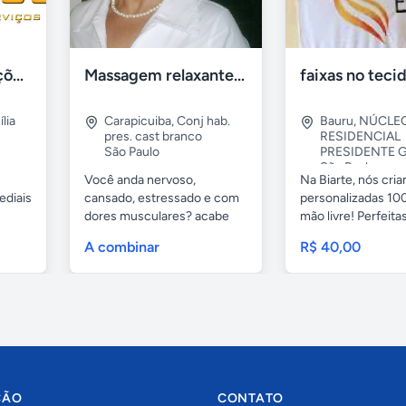
Tercriss Manutenções e Serviços
Massagem relaxante- terapeutica e depilação
lia
Carapicuiba
,
Conj hab.
Bauru
,
NÚCLE
pres. cast branco
RESIDENCIAL
São Paulo
PRESIDENTE G
São Paulo
Você anda nervoso,
Na Biarte, nós cri
ediais
cansado, estressado e com
personalizadas 100
dores musculares? acabe
mão livre! Perfeitas.
com esses...
A combinar
R$ 40,00
ÇÃO
CONTATO