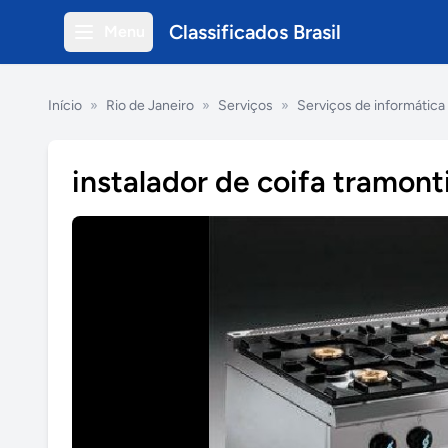
Classificados Brasil
Menu
Início
»
Rio de Janeiro
»
Serviços
»
Serviços de informática
instalador de coifa tramont