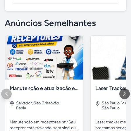
Anúncios Semelhantes
Manutenção e atualização em receptores Htv em Salvador Ba
Salvador
,
São Cristóvão
São Paulo
,
V alp
Bahia
São Paulo
Manutenção em receptores htv Seu
Laser tracker mediç
receptor está travando, sem sinal ou...
prestamos serviços