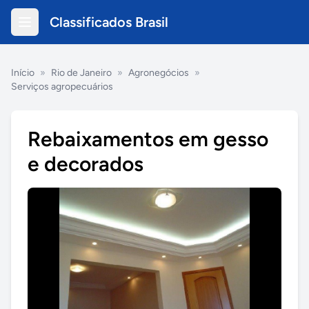
Classificados Brasil
Início
»
Rio de Janeiro
»
Agronegócios
»
Serviços agropecuários
Rebaixamentos em gesso
e decorados