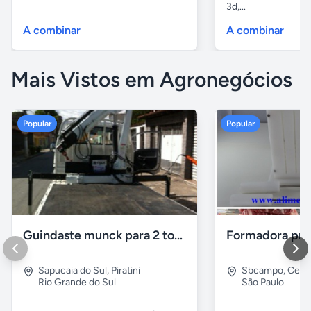
3d,...
A combinar
A combinar
Mais Vistos em Agronegócios
Popular
Popular
Guindaste munck para 2 toneladas
Sapucaia do Sul
,
Piratini
Sbcampo
,
Cent
Rio Grande do Sul
São Paulo