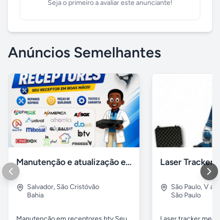
Seja o primeiro a avaliar este anunciante!
Anúncios Semelhantes
Manutenção e atualização em receptores Htv em Salvador Ba
Salvador
,
São Cristóvão
São Paulo
,
V alp
Bahia
São Paulo
Manutenção em receptores htv Seu
Laser tracker mediç