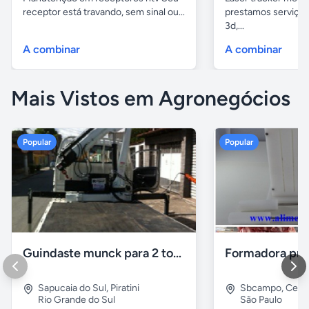
receptor está travando, sem sinal ou...
prestamos serviços
3d,...
A combinar
A combinar
Mais Vistos em Agronegócios
Popular
Popular
Guindaste munck para 2 toneladas
Sapucaia do Sul
,
Piratini
Sbcampo
,
Cent
Rio Grande do Sul
São Paulo