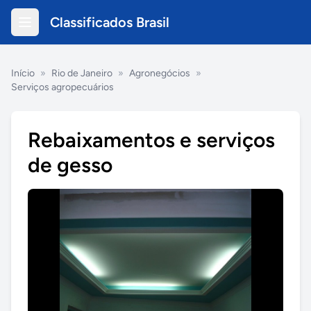
Classificados Brasil
Início
»
Rio de Janeiro
»
Agronegócios
»
Serviços agropecuários
Rebaixamentos e serviços
de gesso