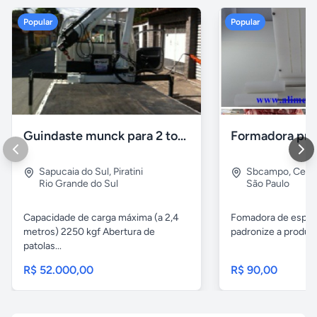
Popular
Popular
Guindaste munck para 2 toneladas
Sapucaia do Sul
,
Piratini
Sbcampo
,
Cent
Rio Grande do Sul
São Paulo
Capacidade de carga máxima (a 2,4
Fomadora de espeto
metros) 2250 kgf Abertura de
padronize a produçã
patolas...
R$ 52.000,00
R$ 90,00