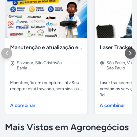
Manutenção e atualização em receptores Htv em Salvador Ba
Salvador
,
São Cristóvão
São Paulo
,
V alp
Bahia
São Paulo
Manutenção em receptores htv Seu
Laser tracker mediç
receptor está travando, sem sinal ou...
prestamos serviços
3d,...
A combinar
A combinar
Mais Vistos em Agronegócios