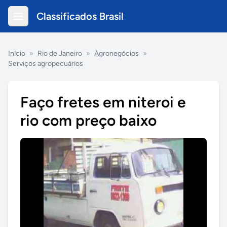
Classificados Brasil
Início
»
Rio de Janeiro
»
Agronegócios
»
Serviços agropecuários
Faço fretes em niteroi e
rio com preço baixo