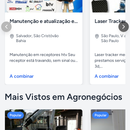
Manutenção e atualização em receptores Htv em Salvador Ba
Salvador
,
São Cristóvão
São Paulo
,
V alp
Bahia
São Paulo
Manutenção em receptores htv Seu
Laser tracker mediç
receptor está travando, sem sinal ou...
prestamos serviços
3d,...
A combinar
A combinar
Mais Vistos em Agronegócios
Popular
Popular