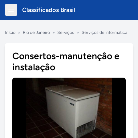
Classificados Brasil
Início
»
Rio de Janeiro
»
Serviços
»
Serviços de informática
Consertos-manutençâo e
instalaçâo