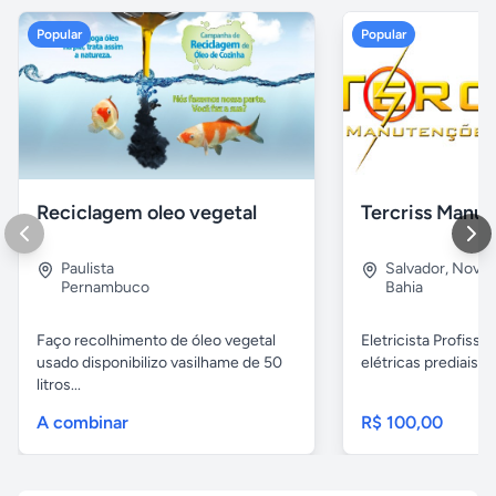
Popular
Popular
Reciclagem oleo vegetal
Paulista
Salvador
,
Nova B
Pernambuco
Bahia
Faço recolhimento de óleo vegetal
Eletricista Profissi
usado disponibilizo vasilhame de 50
elétricas prediais e 
litros...
A combinar
R$ 100,00