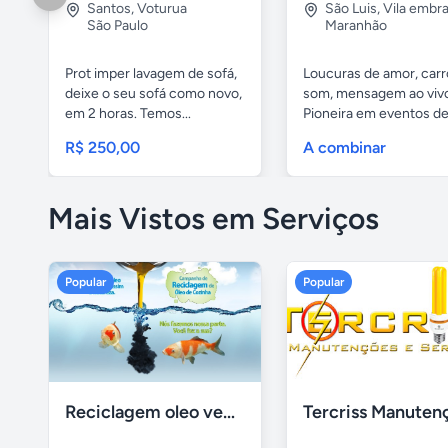
Santos
,
Voturua
São Luis
,
Vila embra
São Paulo
Maranhão
Prot imper lavagem de sofá,
Loucuras de amor, carr
deixe o seu sofá como novo,
som, mensagem ao viv
em 2 horas. Temos...
Pioneira em eventos de.
R$ 250,00
A combinar
Mais Vistos em Serviços
Popular
Popular
Reciclagem oleo vegetal