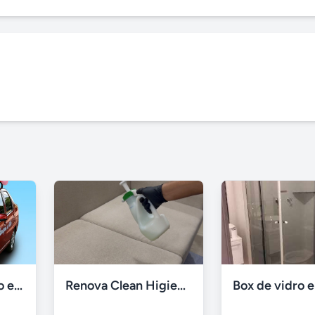
Mensagem ao vivo em carro de som
Renova Clean Higienização Premium de Estofados