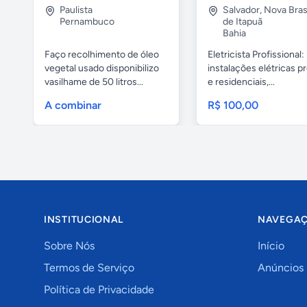
Paulista
Salvador
,
Nova Brasí
Pernambuco
de Itapuã
Bahia
Faço recolhimento de óleo
Eletricista Profissional:
vegetal usado disponibilizo
instalações elétricas pr
vasilhame de 50 litros...
e residenciais,...
A combinar
R$ 100,00
INSTITUCIONAL
NAVEGA
Sobre Nós
Início
Termos de Serviço
Anúncios
Política de Privacidade