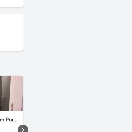
Box de vidro em Porto Alegre
Massagem liberação miofascial