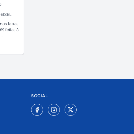
O
EISEL
amos faixas
% feitas à
..
SOCIAL