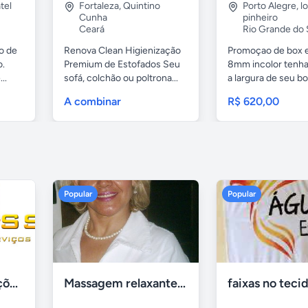
tel
Fortaleza
,
Quintino
Porto Alegre
,
l
Cunha
pinheiro
Ceará
Rio Grande do 
o de
Renova Clean Higienização
Promoçao de box 
o.
Premium de Estofados Seu
8mm incolor tenh
..
sofá, colchão ou poltrona...
a largura de seu box
A combinar
R$ 620,00
Popular
Popular
Tercriss Manutenções e Serviços
Massagem relaxante- terapeutica e depilação