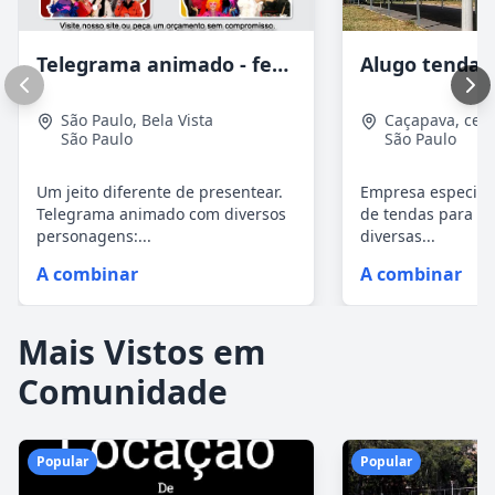
Telegrama animado - festas - presentes e eventos
São Paulo
,
Bela Vista
Caçapava
,
cen
São Paulo
São Paulo
Um jeito diferente de presentear.
Empresa especial
Telegrama animado com diversos
de tendas para ev
personagens:...
diversas...
A combinar
A combinar
Mais Vistos em
Comunidade
Popular
Popular