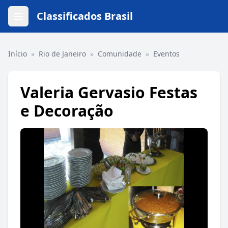
Classificados Brasil
Início
»
Rio de Janeiro
»
Comunidade
»
Eventos
Valeria Gervasio Festas
e Decoração