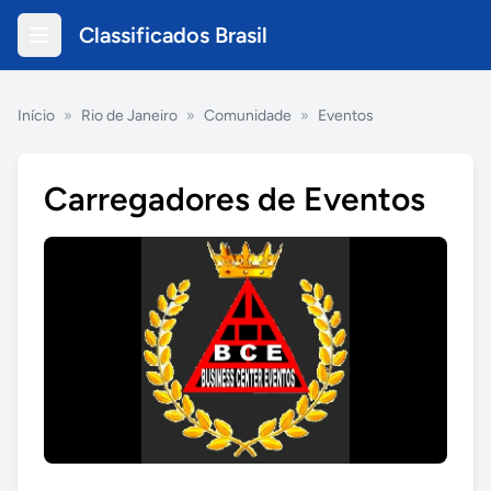
Classificados Brasil
Início
»
Rio de Janeiro
»
Comunidade
»
Eventos
Carregadores de Eventos