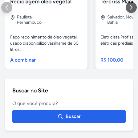
Reciclagem oleo vegetal
Paulista
Salvador
,
Nova B
Pernambuco
Bahia
Faço recolhimento de óleo vegetal
Eletricista Profissi
usado disponibilizo vasilhame de 50
elétricas prediais e 
litros...
A combinar
R$ 100,00
Buscar no Site
Buscar