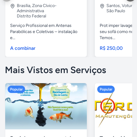
Brasília
,
Zona Cívico-
Santos
,
Voturu
Administrativa
São Paulo
Distrito Federal
Serviço Profissional em Antenas
Prot imper lavagem 
Parabólicas e Coletivas – instalação
seu sofá como novo
e...
Temos...
A combinar
R$ 250,00
Mais Vistos em Serviços
Popular
Popular