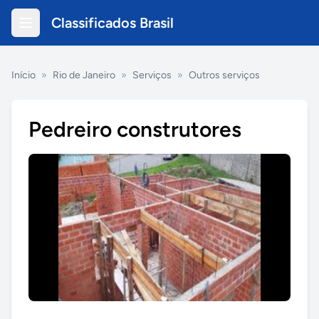
Classificados Brasil
Início
»
Rio de Janeiro
»
Serviços
»
Outros serviços
Pedreiro construtores