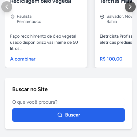
Reciclagem oleo vegetal
Paulista
Salvador
,
Nova B
Pernambuco
Bahia
Faço recolhimento de óleo vegetal
Eletricista Profissi
usado disponibilizo vasilhame de 50
elétricas prediais e 
litros...
A combinar
R$ 100,00
Buscar no Site
Buscar