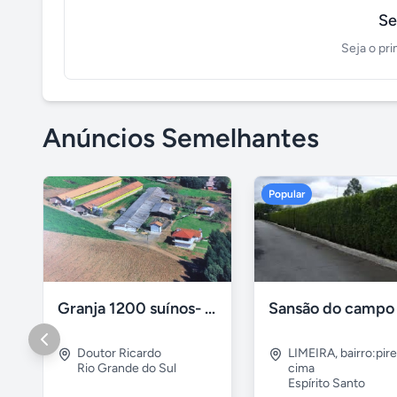
Se
Seja o pri
Anúncios Semelhantes
Popular
Granja 1200 suínos- 3,4 ha Doutor Ricardo/RS
Doutor Ricardo
LIMEIRA
,
bairro:pir
Rio Grande do Sul
cima
Espírito Santo