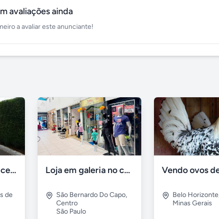
m avaliações ainda
meiro a avaliar este anunciante!
Sansão do campo cerca viva por 0,65 á muda
Loja em galeria no centro são bernardo campo
es de
São Bernardo Do Capo
,
Belo Horizonte
Centro
Minas Gerais
São Paulo