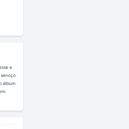
sse e 
serviço 
o álbum 
em 