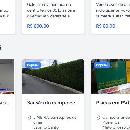
Galeria movimentada no
Vendo ovos de br
ampo
centro temos 35 lojas para
indio gigante, yok
a s. P
diversas atividades seja
sumatra, sultan, fen
dono...
R$ 600,00
R$ 60,00
s
Popular
Popular
Formadora profissional carne
Sansão do campo cerca viva por 0,65 á muda
LIMEIRA
,
bairro:pires de
Campo Grande
cima
Pioneiros
Espírito Santo
Mato Grosso d