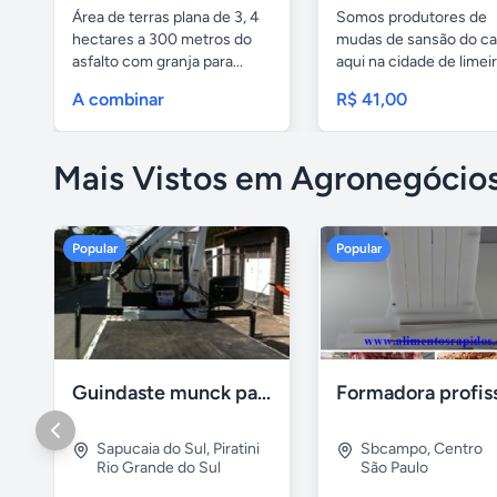
Área de terras plana de 3, 4
Somos produtores de
hectares a 300 metros do
mudas de sansão do c
asfalto com granja para...
aqui na cidade de limeir
e...
A combinar
R$ 41,00
Mais Vistos em Agronegócio
Popular
Popular
Guindaste munck para 2 toneladas
Sapucaia do Sul
,
Piratini
Sbcampo
,
Centro
Rio Grande do Sul
São Paulo