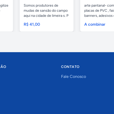
gilize
Somos produtores de
arte pantanal- com.
o
mudas de sansão do campo
placas de PVC , fai
aqui na cidade de limeira s. P
banners, adesivos
e...
geral,...
R$ 41,00
A combinar
ÇÃO
CONTATO
Fale Conosco