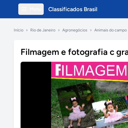
Classificados Brasil
Menu
Início
»
Rio de Janeiro
»
Agronegócios
»
Animais do campo
Filmagem e fotografia c gr