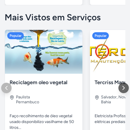
Mais Vistos em Serviços
Popular
Popular
Reciclagem oleo vegetal
Paulista
Salvador
,
Nova B
Pernambuco
Bahia
Faço recolhimento de óleo vegetal
Eletricista Profissi
usado disponibilizo vasilhame de 50
elétricas prediais e 
litros...