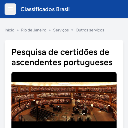
Classificados Brasil
Início
»
Rio de Janeiro
»
Serviços
»
Outros serviços
Pesquisa de certidões de
ascendentes portugueses