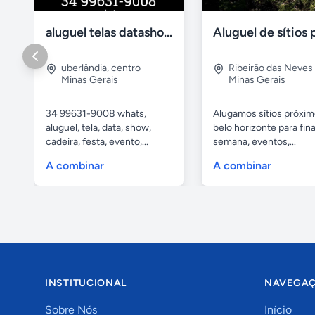
aluguel telas datashow cadeiras uberlândia
uberlândia
,
centro
Ribeirão das Neves
Minas Gerais
Minas Gerais
34 99631-9008 whats,
Alugamos sítios próxim
aluguel, tela, data, show,
belo horizonte para fina
cadeira, festa, evento,...
semana, eventos,...
A combinar
A combinar
INSTITUCIONAL
NAVEGA
Sobre Nós
Início