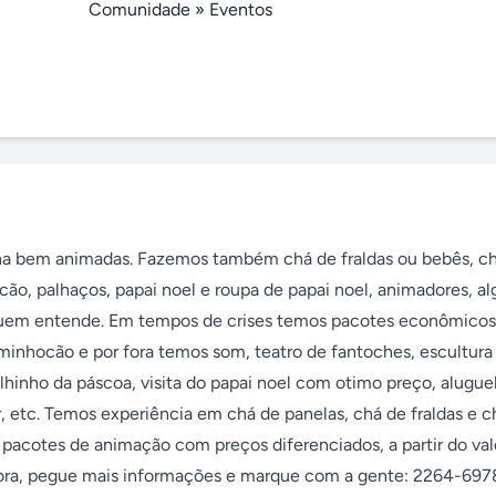
Comunidade
»
Eventos
unina bem animadas. Fazemos também chá de fraldas ou bebês, ch
cão, palhaços, papai noel e roupa de papai noel, animadores, al
uem entende. Em tempos de crises temos pacotes econômicos,
 minhocão e por fora temos som, teatro de fantoches, escultura 
lhinho da páscoa, visita do papai noel com otimo preço, aluguel 
 etc. Temos experiência em chá de panelas, chá de fraldas e ch
 pacotes de animação com preços diferenciados, a partir do valo
ora, pegue mais informações e marque com a gente: 2264-6978