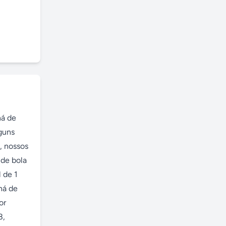
á de 
guns 
 nossos 
de bola 
de 1 
á de 
r 
, 