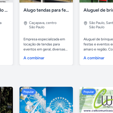
Telegrama animado - festas - presentes e eventos
Alugo tendas para festa em caçapava e região
a
Caçapava
,
centro
São Paulo
,
San
São Paulo
São Paulo
Empresa especializada em
Aluguel de brinqu
locação de tendas para
festas e eventos 
eventos em geral, diversas...
amaro e região. Con
A combinar
A combinar
Popular
Popular