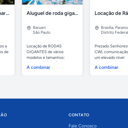
Aluguel de sítios para festas e eventos em BH
Aluguel de roda gigante
Barueri
Brasília
,
Parano
São Paulo
Distrito Federa
os a
Locação de RODAS
Prezado Senhores(
is de
GIGANTES de vários
CWL comunicação
modelos e tamanhos:
um elevado nível
4,80mts (infantil), 6,...
profissional...
A combinar
A combinar
ÇÃO
CONTATO
Fale Conosco