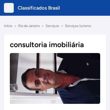
Classificados Brasil
Início
»
Rio de Janeiro
»
Serviços
»
Serviços turismo
consultoria imobiliária