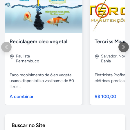
Reciclagem oleo vegetal
Paulista
Salvador
,
Nova B
Pernambuco
Bahia
Faço recolhimento de óleo vegetal
Eletricista Profissi
usado disponibilizo vasilhame de 50
elétricas prediais e 
litros...
A combinar
R$ 100,00
Buscar no Site