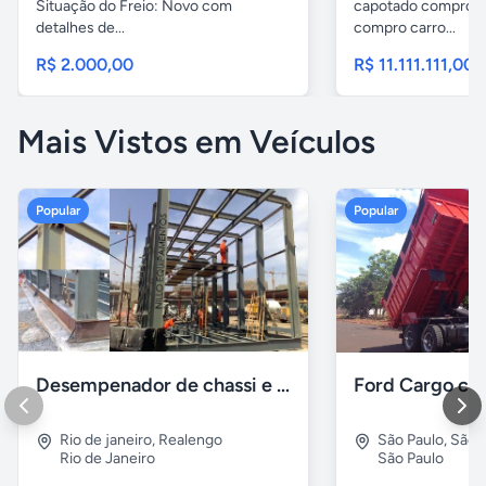
Situação do Freio: Novo com
capotado compro c
detalhes de...
compro carro...
R$ 2.000,00
R$ 11.111.111,00
Mais Vistos em Veículos
Popular
Popular
Desempenador de chassi e caçambas basculantes
Rio de janeiro
,
Realengo
São Paulo
,
São 
Rio de Janeiro
São Paulo