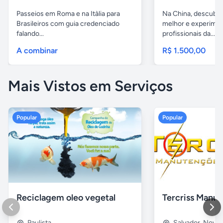
Passeios em Roma e na Itàlia para
Na China, descubr
Brasileiros com guia credenciado
melhor e experimen
falando...
profissionais da...
A combinar
R$ 1.500,00
Mais Vistos em Serviços
Popular
Popular
Reciclagem oleo vegetal
Paulista
Salvador
,
Nova B