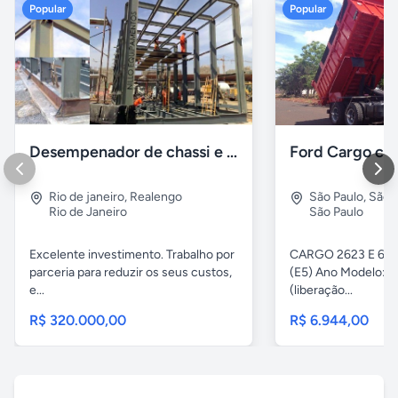
Popular
Popular
Desempenador de chassi e caçambas basculantes
Rio de janeiro
,
Realengo
São Paulo
,
São 
Rio de Janeiro
São Paulo
Excelente investimento. Trabalho por
CARGO 2623 E 6x4 
parceria para reduzir os seus custos,
(E5) Ano Modelo: Z
e...
(liberação...
R$ 320.000,00
R$ 6.944,00