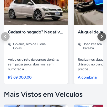
Cadastro negado? Negativado? Conheça o Plano Belcar!
Goiania
,
Alto da Glória
João Pessoa
,
Cu
Goiás
Paraíba
Veiculos direto da concessionária:
Realizamos aluguel
sem pagar juros abusivos, sem
diária ou no plano p
burocracia,...
preços...
R$ 69.000,00
A combinar
Mais Vistos em Veículos