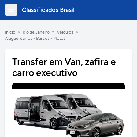
Classificados Brasil
Início
»
Rio de Janeiro
»
Veículos
»
Aluguel carros - Barcos - Motos
Transfer em Van, zafira e
carro executivo