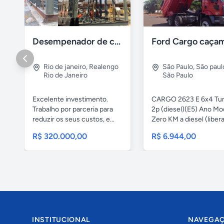
Desempenador de chassi e caçambas basculantes
Rio de janeiro
,
Realengo
São Paulo
,
São paul
Rio de Janeiro
São Paulo
Excelente investimento.
CARGO 2623 E 6x4 Tu
Trabalho por parceria para
2p (diesel)(E5) Ano Mo
reduzir os seus custos, e...
Zero KM a diesel (libera
R$ 320.000,00
R$ 6.944,00
INSTITUCIONAL
NAVEGA