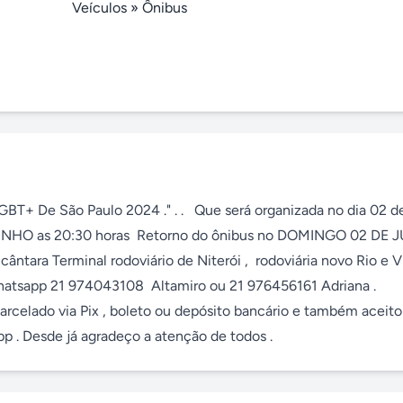
Veículos
»
Ônibus
GBT+ De São Paulo 2024 ." . .   Que será organizada no dia 02 d
JUNHO as 20:30 horas  Retorno do ônibus no DOMINGO 02 DE 
ântara Terminal rodoviário de Niterói ,  rodoviária novo Rio e V
hatsapp 21 974043108  Altamiro ou 21 976456161 Adriana . 
celado via Pix , boleto ou depósito bancário e também aceito 
p . Desde já agradeço a atenção de todos .