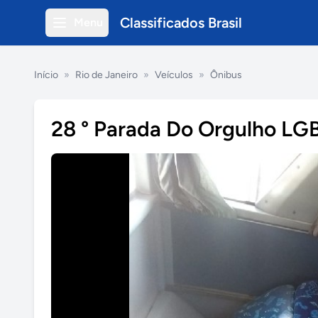
Classificados Brasil
Menu
Início
»
Rio de Janeiro
»
Veículos
»
Ônibus
28 ° Parada Do Orgulho LG