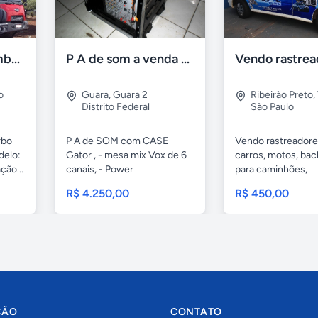
Ford Cargo caçamba 2623 e 6x4 turbo 2p diesel 2015
P A de som a venda - brasilia
o
Guara
,
Guara 2
Ribeirão Preto
,
Distrito Federal
São Paulo
rbo
P A de SOM com CASE
Vendo rastreadore
delo:
Gator , - mesa mix Vox de 6
carros, motos, bac
ção...
canais, - Power
para caminhões,
MICROLOGIC...
R$ 4.250,00
R$ 450,00
ÇÃO
CONTATO