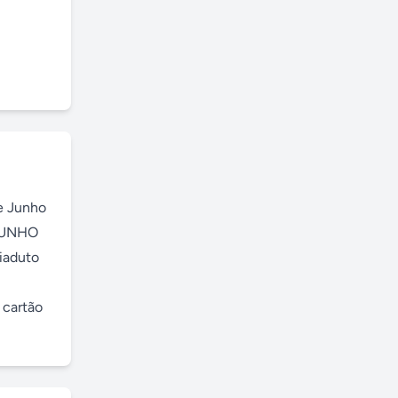
e Junho 
JUNHO 
iaduto 
cartão 