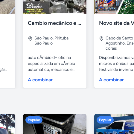
Cambio mecânico e automático
São Paulo
,
Pirituba
Cabo de Santo
São Paulo
Agostinho
,
Ens
corais
Pernambuco
auto cÂmbio d+ oficina
Disponibilizamos v
especializada em cÂmbio
micros e ônibus pa
gás,
automático, mecanico e...
festival de inverno
garanhuns....
A combinar
A combinar
Popular
Popular