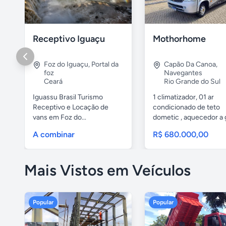
Receptivo Iguaçu
Mothorhome
Foz do Iguaçu
,
Portal da
Capão Da Canoa
,
foz
Navegantes
Ceará
Rio Grande do Sul
Iguassu Brasil Turismo
1 climatizador, 01 ar
Receptivo e Locação de
condicionado de teto
vans em Foz do...
dometic , aquecedor a 
fogão com...
A combinar
R$ 680.000,00
Mais Vistos em Veículos
Popular
Popular