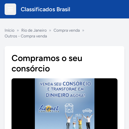
Classificados Brasil
Início
»
Rio de Janeiro
»
Compra venda
»
Outros - Compra venda
Compramos o seu
consórcio