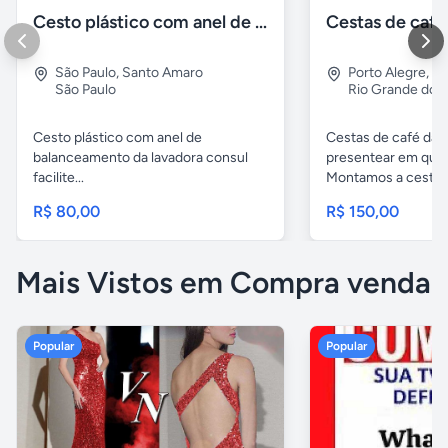
Cesto plástico com anel de balanceamento da lavadora consul
Cestas de caf
São Paulo
,
Santo Amaro
Porto Alegre
,
No
São Paulo
Rio Grande do S
Cesto plástico com anel de
Cestas de café da 
balanceamento da lavadora consul
presentear em qual
facilite...
Montamos a cesta..
R$ 80,00
R$ 150,00
Mais Vistos em Compra venda
Popular
Popular