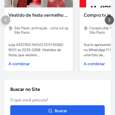
Vestido de festa vermelho com brilho e pedraria
Compro tv led
São Paulo
,
aclimação - zona sul sp
Carapicuiba
,
Vil
São Paulo
São Paulo
Loja VESTIDO NOVO (011) 93362-
Sua tv apresentou
9031 ou 2235-0268. Vestidos de
no WhatsApp 11 97
festa, que vestem...
uma foto da...
A combinar
A combinar
Buscar no Site
Buscar