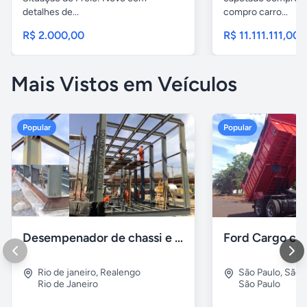
detalhes de...
compro carro...
R$ 2.000,00
R$ 11.111.111,00
Mais Vistos em Veículos
Popular
Popular
Desempenador de chassi e caçambas basculantes
Rio de janeiro
,
Realengo
São Paulo
,
São 
Rio de Janeiro
São Paulo