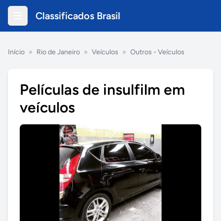
Classificados Brasil
Início
»
Rio de Janeiro
»
Veículos
»
Outros - Veículos
Películas de insulfilm em
veículos