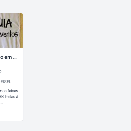
faixas no tecido em ate 24H
O
EISEL
amos faixas
% feitas à
..