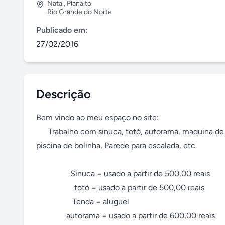
Natal
,
Planalto
Rio Grande do Norte
Publicado em:
27/02/2016
Descrição
Bem vindo ao meu espaço no site:

      Trabalho com sinuca, totó, autorama, maquina de basquete,  maquina de tiro ao alvo, tenis de mesa, aero hockey, tenda, 
piscina de bolinha, Parede para escalada, etc.

                 Sinuca = usado a partir de 500,00 reais

                   totó = usado a partir de 500,00 reais

                  Tenda = aluguel

               autorama = usado a partir de 600,00 reais 
