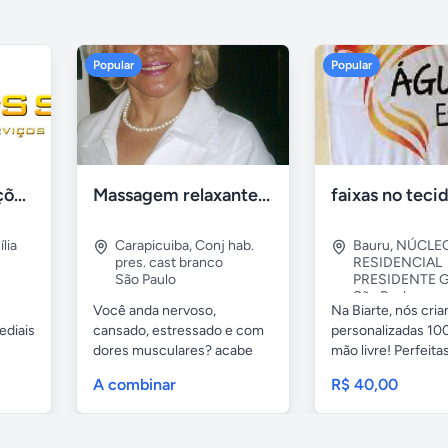
Popular
Popular
Tercriss Manutenções e Serviços
Massagem relaxante- terapeutica e depilação
lia
Carapicuiba
,
Conj hab.
Bauru
,
NÚCLE
pres. cast branco
RESIDENCIAL
São Paulo
PRESIDENTE G
São Paulo
Você anda nervoso,
Na Biarte, nós cri
ediais
cansado, estressado e com
personalizadas 100
dores musculares? acabe
mão livre! Perfeitas.
com esses...
A combinar
R$ 40,00