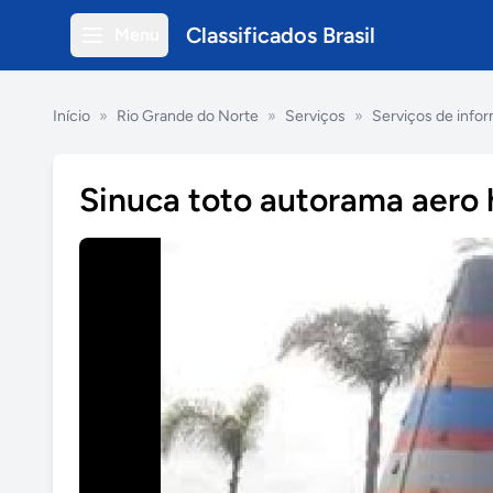
Classificados Brasil
Menu
Início
»
Rio Grande do Norte
»
Serviços
»
Serviços de infor
Sinuca toto autorama aero