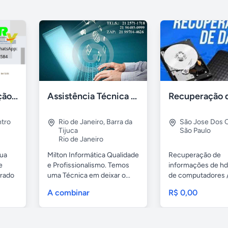
Gestão de Prestação de Serviços NFS-e Emissor Nacional
Assistência Técnica Informática Imediata Barra da Tijuca
tro
Rio de Janeiro
,
Barra da
São Jose Dos
Tijuca
São Paulo
Rio de Janeiro
sua
Milton Informática Qualidade
Recuperação de
e
e Profissionalismo. Temos
informações de hd
grado
uma Técnica em deixar o...
de computadores 
notebooks,...
A combinar
R$ 0,00