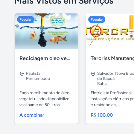
Mais Vistos em Serviços
Popular
Popular
Reciclagem oleo vegetal
Paulista
Salvador
,
Nova Brasí
Pernambuco
de Itapuã
Bahia
Faço recolhimento de óleo
Eletricista Profissional:
vegetal usado disponibilizo
instalações elétricas pr
vasilhame de 50 litros...
e residenciais,...
A combinar
R$ 100,00