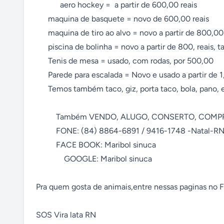
            aero hockey =  a partir de 600,00 reais    

      maquina de basquete = novo de 600,00 reais

      maquina de tiro ao alvo = novo a partir de 800,00 reais

      piscina de bolinha = novo a partir de 800, reais, tamanho 2x2.

      Tenis de mesa = usado, com rodas, por 500,00

      Parede para escalada = Novo e usado a partir de 1,500,00 reais

      Temos também taco, giz, porta taco, bola, pano, etc

          Também VENDO, ALUGO, CONSERTO, COMPRO E TROCO.

          FONE: (84) 8864-6891 / 9416-1748 -Natal-RN

          FACE BOOK: Maribol sinuca

              GOOGLE: Maribol sinuca

Pra quem gosta de animais,entre nessas paginas no
SOS Vira lata RN
