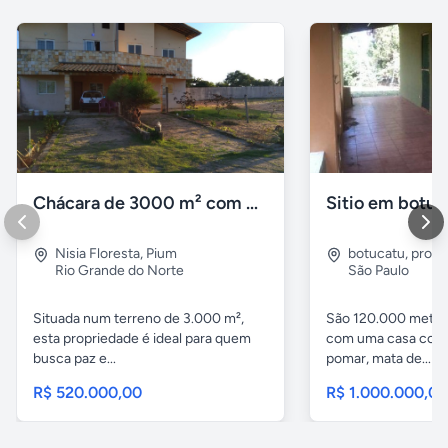
Chácara de 3000 m² com Casa Duplex Geminada em Pium/RN
Sitio em botuc
Nisia Floresta
,
Pium
botucatu
,
proxi
Rio Grande do Norte
São Paulo
Situada num terreno de 3.000 m²,
São 120.000 metro
esta propriedade é ideal para quem
com uma casa com 
busca paz e...
pomar, mata de...
R$ 520.000,00
R$ 1.000.000,0