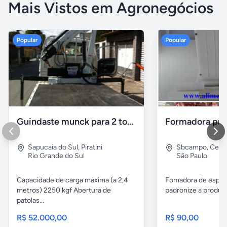
Mais Vistos em Agronegócios
Popular
Popular
Guindaste munck para 2 toneladas
Sapucaia do Sul
,
Piratini
Sbcampo
,
Cent
Rio Grande do Sul
São Paulo
Capacidade de carga máxima (a 2,4
Fomadora de espeto
metros) 2250 kgf Abertura de
padronize a produçã
patolas...
R$ 52.000,00
R$ 90,00