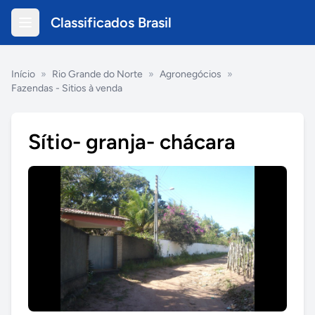
Classificados Brasil
Início
»
Rio Grande do Norte
»
Agronegócios
»
Fazendas - Sitios à venda
Sítio- granja- chácara