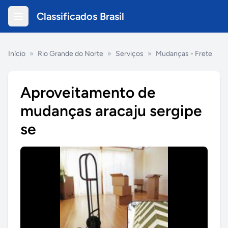
Classificados Brasil
Início
»
Rio Grande do Norte
»
Serviços
»
Mudanças - Frete
Aproveitamento de
mudanças aracaju sergipe
se