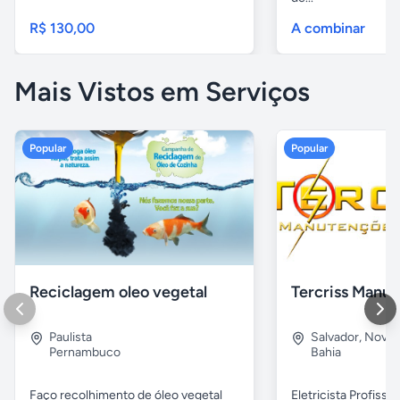
R$ 130,00
A combinar
Mais Vistos em Serviços
Popular
Popular
Reciclagem oleo vegetal
Paulista
Salvador
,
Nova B
Pernambuco
Bahia
Faço recolhimento de óleo vegetal
Eletricista Profissi