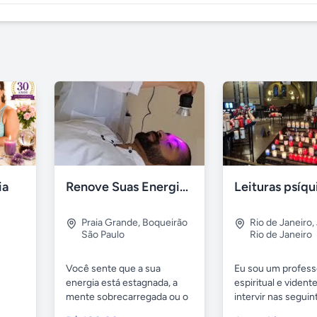
ia
Renove Suas Energias: Terapia Vibracional
Praia Grande
,
Boqueirão
Rio de Janeiro
,
São Paulo
Rio de Janeiro
Você sente que a sua
Eu sou um profess
energia está estagnada, a
espiritual e viden
mente sobrecarregada ou o
intervir nas seguin
.
corpo...
áreas:...