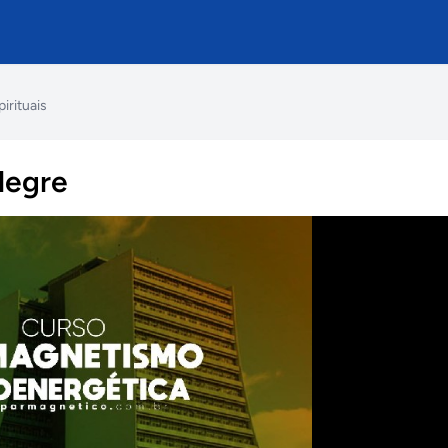
pirituais
legre