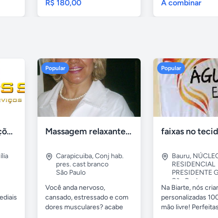
R$ 180,00
A combinar
Popular
Popular
Tercriss Manutenções e Serviços
Massagem relaxante- terapeutica e depilação
lia
Carapicuiba
,
Conj hab.
Bauru
,
NÚCLE
pres. cast branco
RESIDENCIAL
São Paulo
PRESIDENTE G
São Paulo
Você anda nervoso,
Na Biarte, nós cri
ediais
cansado, estressado e com
personalizadas 100
dores musculares? acabe
mão livre! Perfeitas.
com esses...