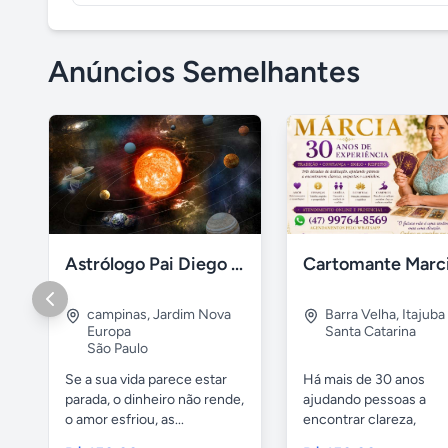
Anúncios Semelhantes
Astrólogo Pai Diego de Oxum
Cartomante Marc
campinas
,
Jardim Nova
Barra Velha
,
Itajuba
Europa
Santa Catarina
São Paulo
Se a sua vida parece estar
Há mais de 30 anos
parada, o dinheiro não rende,
ajudando pessoas a
o amor esfriou, as...
encontrar clareza,
orientação e caminhos..