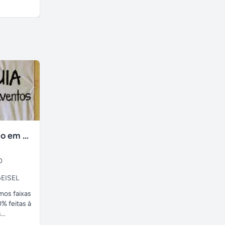
R$ 49,00
R$ 100,00
faixas no tecido em ate 24H
O
EISEL
amos faixas
% feitas à
..