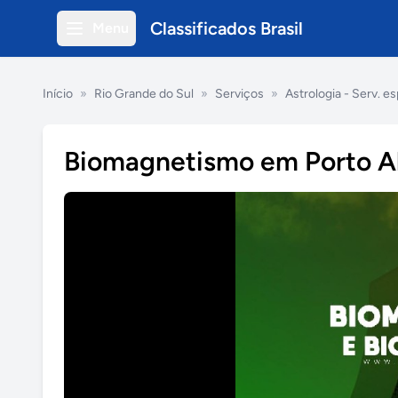
Classificados Brasil
Menu
Início
»
Rio Grande do Sul
»
Serviços
»
Astrologia - Serv. es
Biomagnetismo em Porto A