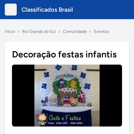
Classificados Brasil
Início
»
Rio Grande do Sul
»
Comunidade
»
Eventos
Decoração festas infantis